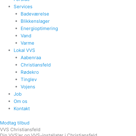
Services
Badeværelse
Blikkenslager
Energioptimering
Vand
Varme
Lokal VVS
Aabenraa
Christiansfeld
Rødekro
Tinglev
Vojens
Job
Om os
Kontakt
Modtag tilbud
VVS Christiansfeld
Din VVS'er og VVS-installatør i Christiansfeld