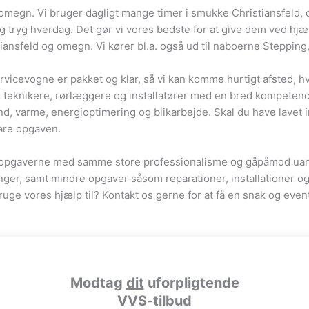
 omegn. Vi bruger dagligt mange timer i smukke Christiansfeld, 
og tryg hverdag. Det gør vi vores bedste for at give dem ved hjæ
stiansfeld og omegn. Vi kører bl.a. også ud til naboerne Steppin
rvicevogne er pakket og klar, så vi kan komme hurtigt afsted, hv
eknikere, rørlæggere og installatører med en bred kompetencepro
nd, varme, energioptimering og blikarbejde. Skal du have lavet 
are opgaven.
til opgaverne med samme store professionalisme og gåpåmod uan
er, samt mindre opgaver såsom reparationer, installationer og u
ruge vores hjælp til? Kontakt os gerne for at få en snak og event
Modtag
dit
uforpligtende
VVS-tilbud