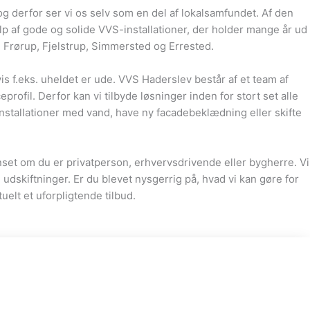
og derfor ser vi os selv som en del af lokalsamfundet. Af den
lp af gode og solide VVS-installationer, der holder mange år ud
g, Frørup, Fjelstrup, Simmersted og Errested.
is f.eks. uheldet er ude. VVS Haderslev består af et team af
fil. Derfor kan vi tilbyde løsninger inden for stort set alle
installationer med vand, have ny facadebeklædning eller skifte
set om du er privatperson, erhvervsdrivende eller bygherre. Vi
dskiftninger. Er du blevet nysgerrig på, hvad vi kan gøre for
uelt et uforpligtende tilbud.