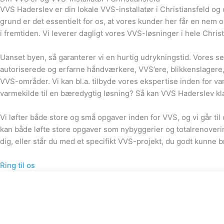
VVS Haderslev er din lokale VVS-installatør i Christiansfeld og
grund er det essentielt for os, at vores kunder her får en nem 
i fremtiden. Vi leverer dagligt vores VVS-løsninger i hele Chri
Uanset byen, så garanterer vi en hurtig udrykningstid. Vores se
autoriserede og erfarne håndværkere, VVS’ere, blikkenslagere, t
VVS-områder. Vi kan bl.a. tilbyde vores ekspertise inden for va
varmekilde til en bæredygtig løsning? Så kan VVS Haderslev kl
Vi løfter både store og små opgaver inden for VVS, og vi går 
kan både løfte store opgaver som nybyggerier og totalrenovering
dig, eller står du med et specifikt VVS-projekt, du godt kunne b
Ring til os